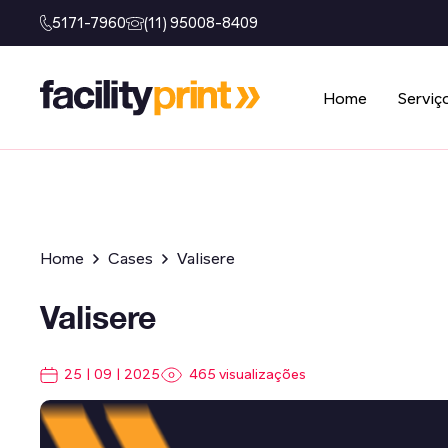
5171-7960
(11) 95008-8409
Home
Serviç
Home
Cases
Valisere
Valisere
25 | 09 | 2025
465 visualizações