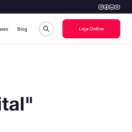
Loja Online
ases
Blog
tal"