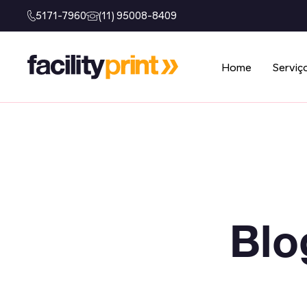
5171-7960
(11) 95008-8409
Home
Serviç
Blo