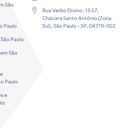
em São
Rua Verbo Divino, 1537,
Chácara Santo Antônio (Zona
o Paulo
Sul), São Paulo - SP, 04719-002 ​
 São Paulo
r em São
 e
ão Paulo
s e
lo