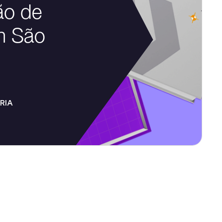
ão de
m São
RIA