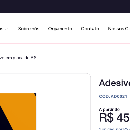
os
Sobre nós
Orçamento
Contato
Nossos C
vo em placa de PS
Adesiv
CÓD. AD0021
A partir de
R$ 45
1 unidad. por R$