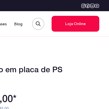
Loja Online
ases
Blog
o em placa de PS
,00*
 45,00