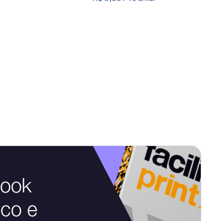
Book
ico e